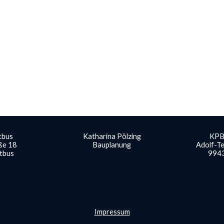
tbus
Katharina Pölzing
KP
ße 18
Bauplanung
Adolf-Te
tbus
994
Impressum