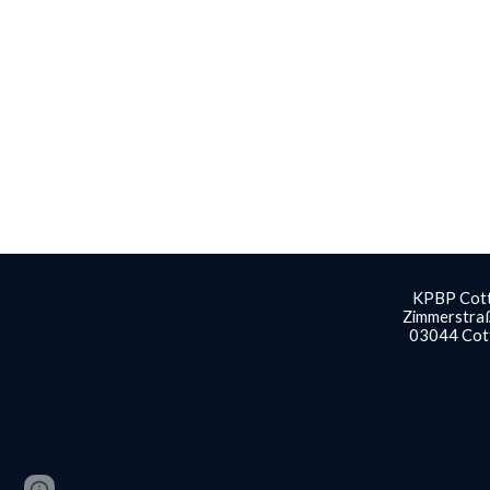
KPBP
Cot
Zimmerstra
03044 Cot
Page
Google Sites
Report abuse